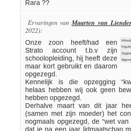
Rara ??
Ervaringen van
Maarten van Liende
2022):
Inhoud
Onze zoon heeft/had een
Prijs/K
Strato account t.b.v zijn
Suppor
schoolopleiding, hij heeft deze
Algeme
maar kort gebruikt en daarom
opgezegd.
Kennelijk is die opzegging “kwi
helaas hebben wij ook geen bewi
hebben opgezegd.
Derhalve maart van dit jaar he
(samen met zijn moeder) het contr
nogmaals opgezegd, de “wet van 
dat je na een jaar lidmaatschap m