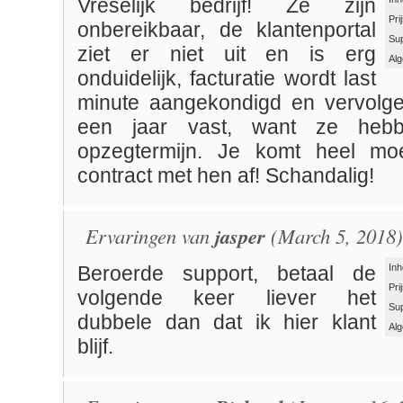
Vreselijk bedrijf! Ze zijn
Pri
onbereikbaar, de klantenportal
Su
ziet er niet uit en is erg
Al
onduidelijk, facturatie wordt last
minute aangekondigd en vervolge
een jaar vast, want ze heb
opzegtermijn. Je komt heel moe
contract met hen af! Schandalig!
Ervaringen van
jasper
(March 5, 2018)
Inh
Beroerde support, betaal de
Pri
volgende keer liever het
Su
dubbele dan dat ik hier klant
Al
blijf.