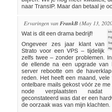
naar TransIP. Maar dan betaal je oo
Ervaringen van
FrankB
(May 13, 2020
Inh
Wat is dit een drama bedrijf!
Pri
Ongeveer zes jaar klant van
Su
Al
Strato voor een VPS – tijdelijk
zelfs twee – zonder problemen. In
de ellende na een upgrade van h
server rebootte om de haverklap
reden. Het heeft een maand, vele 
ontelbare mails gekost vóór ze me
node verplaatsten nadat e
geconstateerd was dat er een har
de oorzaak was van mijn klachten.