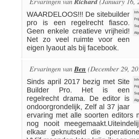
Ervaringen van
Richard
(January 16, 
Inh
WAARDELOOS!!! De sitebuilder
Pri
pro is een regelrecht fiasco.
Su
Geen enkele creatieve vrijheid!
Al
Net zo veel ruimte voor een
eigen lyaout als bij facebook.
Ervaringen van
Ben
(December 29, 20
Inh
Sinds april 2017 bezig met Site
Pri
Builder Pro. Het is een
Su
regelrecht drama. De editor is
Al
ondoorgrondelijk, Zelf al 37 jaar
ervaring met alle soorten editors 
nog nooit meegemaakt.Uiteindeli
elkaar geknutseld die operation