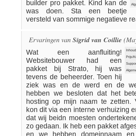
builder pro pakket. Kind kan de
Al
was doen. Sta een beetje
versteld van sommige negatieve re
Ervaringen van
Sigrid van Coillie
(May
Inhoud
Wat een aanfluiting!
Prijs/K
Websitebouwer had een
Suppor
pakket bij Strato, hij was
Algeme
tevens de beheerder. Toen hij
ziek was en de werd en de web
hebben we besloten dat het bete
hosting op mijn naam te zetten. 
kon dit via een interne verhuizing 
dat wij beidn moesten onderteken
zo gedaan. Ik heb een pakket afgesl
en we hebben domeinnaam en h