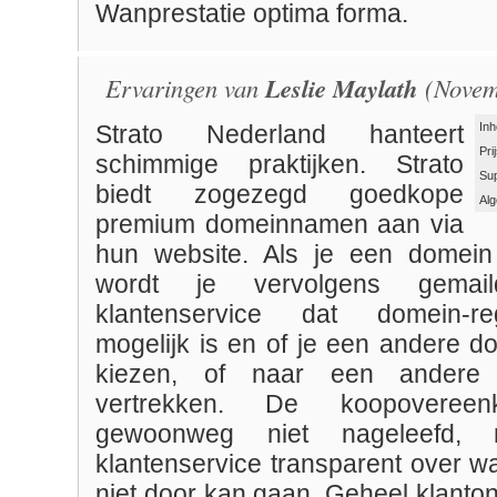
Wanprestatie optima forma.
Ervaringen van
Leslie Maylath
(Novem
Inh
Strato Nederland hanteert
Pri
schimmige praktijken. Strato
Su
biedt zogezegd goedkope
Al
premium domeinnamen aan via
hun website. Als je een domein
wordt je vervolgens gema
klantenservice dat domein-reg
mogelijk is en of je een andere d
kiezen, of naar een andere p
vertrekken. De koopovereen
gewoonweg niet nageleefd,
klantenservice transparent over 
niet door kan gaan. Geheel klantonv