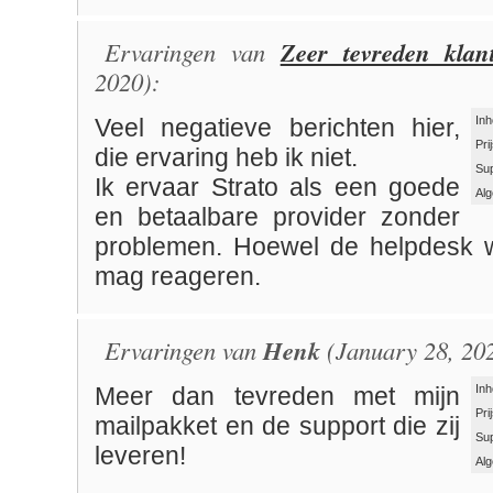
Ervaringen van
Zeer tevreden klan
2020):
Inh
Veel negatieve berichten hier,
Pri
die ervaring heb ik niet.
Su
Ik ervaar Strato als een goede
Al
en betaalbare provider zonder
problemen. Hoewel de helpdesk w
mag reageren.
Ervaringen van
Henk
(January 28, 20
Inh
Meer dan tevreden met mijn
Pri
mailpakket en de support die zij
Su
leveren!
Al