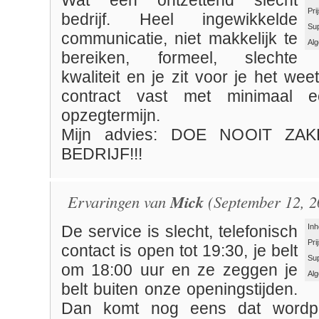
Wat een ontzettend slecht
Pri
bedrijf. Heel ingewikkelde
Su
communicatie, niet makkelijk te
Al
bereiken, formeel, slechte
kwaliteit en je zit voor je het we
contract vast met minimaal 
opzegtermijn.
Mijn advies: DOE NOOIT ZA
BEDRIJF!!!
Ervaringen van
Mick
(September 12, 2
Inh
De service is slecht, telefonisch
Pri
contact is open tot 19:30, je belt
Su
om 18:00 uur en ze zeggen je
Al
belt buiten onze openingstijden.
Dan komt nog eens dat wordpr