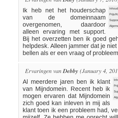
Inhoud
Ik heb net het houderschap
Prijs/K
van de domeinnaam
Suppor
overgenomen, daardoor
Algeme
alleen ervaring met support.
Bij het overzetten ben ik goed ge
helpdesk. Alleen jammer dat je niet
bellen als er een vraag of probleem 
Ervaringen van
Debby
(January 4, 201
Inh
Al meerdere jaren ben ik klant
Pri
van Mijndomein. Recent heb ik
Su
mogen ervaren dat Mijndomein
Al
zich goed kan inleven in mij als
klant toen ik een probleem had, v
mijzelf. Ze hebben me oprecht wil