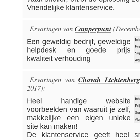
Vriendelijke klantenservice.
Ervaringen van
Camperpunt
(Decembe
Inh
Een geweldig bedrijf, geweldige
Pri
helpdesk en goede prijs
Su
kwaliteit verhouding
Al
Ervaringen van
Chavah Lichtenberg
2017):
Inh
Heel handige website
Pri
voorbeelden van waaruit je zelf,
Su
makkelijke een eigen unieke
Al
site kan maken!
De klantenservice geeft heel s