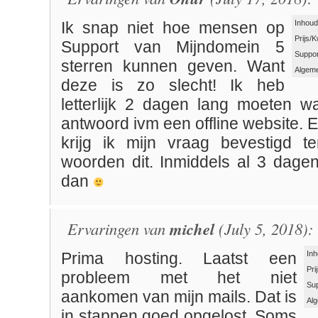
Inhoud
Ik snap niet hoe mensen op
Prijs/K
Support van Mijndomein 5
Suppor
sterren kunnen geven. Want
Algeme
deze is zo slecht! Ik heb
letterlijk 2 dagen lang moeten 
antwoord ivm een offline website. 
krijg ik mijn vraag bevestigd t
woorden dit. Inmiddels al 3 dagen 
dan
Ervaringen van
michel
(July 5, 2018):
Inh
Prima hosting. Laatst een
Pri
probleem met het niet
Su
aankomen van mijn mails. Dat is
Al
in stappen goed opgelost. Soms