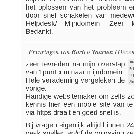
het oplossen van het probleem en
door snel schakelen van medew
Helpdesk/ Mijndomein. Zeer klan
Bedankt.
Ervaringen van
Rorico Taarten
(Decem
Inh
zeer tevreden na mijn overstap
Pri
van 1puntcom naar mijndomein.
Su
Hele verademing vergeleken de
Al
vorige.
Handige websitemaker om zelfs zon
kennis hier een mooie site van t
via https draait en goed snel is.
Bij vragen eigenlijk altijd binnen 
vaak sneller, en/of de oplossing ze