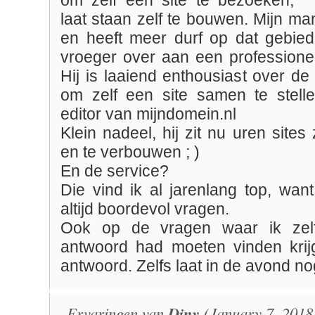
om zelf een site te bezoeken,
laat staan zelf te bouwen. Mijn man
en heeft meer durf op dat gebied,
vroeger over aan een profession
Hij is laaiend enthousiast over d
om zelf een site samen te stell
editor van mijndomein.nl
Klein nadeel, hij zit nu uren sites
en te verbouwen ; )
En de service?
Die vind ik al jarenlang top, want 
altijd boordevol vragen.
Ook op de vragen waar ik zelf 
antwoord had moeten vinden krijg 
antwoord. Zelfs laat in de avond no
Ervaringen van
Diny
(January 7, 2018