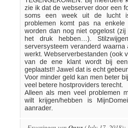
TEGENGEKOMEN. Bij meerdere kl
zie ik dat de webserver door een fo
soms een week uit de lucht is
problemen komt pas na enkele 
worden dan nog niet opgelost (zij
het druk hebben…). Stilzwijg
serversysteem veranderd waarna a
werkt. Webserverbestanden (ook ve
van de ene klant wordt bij een
geplaatst!! Jawel dat is echt gebeur
Voor minder geld kan men beter bi
veel betere hostproviders terecht.
Alleen als men veel problemen m
wilt krijgen/hebben is MijnDom
aanrader.
Ervaringen van
Onur
(July 17, 2018):