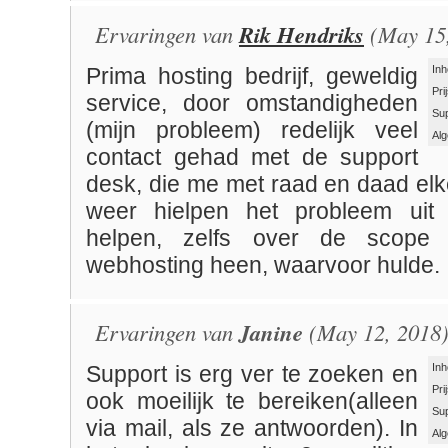
Ervaringen van
Rik Hendriks
(May 15,
Inh
Prima hosting bedrijf, geweldig
Pri
service, door omstandigheden
Su
(mijn probleem) redelijk veel
Al
contact gehad met de support
desk, die me met raad en daad el
weer hielpen het probleem uit
helpen, zelfs over de scope 
webhosting heen, waarvoor hulde.
Ervaringen van
Janine
(May 12, 2018)
Inh
Support is erg ver te zoeken en
Pri
ook moeilijk te bereiken(alleen
Su
via mail, als ze antwoorden). In
Al