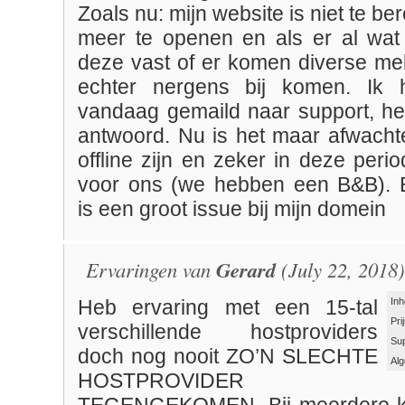
Zoals nu: mijn website is niet te be
meer te openen en als er al wat
deze vast of er komen diverse mel
echter nergens bij komen. Ik 
vandaag gemaild naar support, h
antwoord. Nu is het maar afwach
offline zijn en zeker in deze perio
voor ons (we hebben een B&B). B
is een groot issue bij mijn domein
Ervaringen van
Gerard
(July 22, 2018)
Inh
Heb ervaring met een 15-tal
Pri
verschillende hostproviders
Su
doch nog nooit ZO’N SLECHTE
Al
HOSTPROVIDER