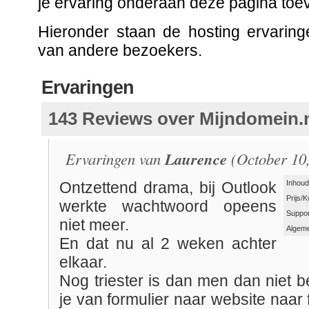
je ervaring onderaan deze pagina toe
Hieronder staan de hosting ervaring
van andere bezoekers.
Ervaringen
143 Reviews over Mijndomein.n
Ervaringen van
Laurence
(October 10,
Inhoud
Ontzettend drama, bij Outlook
Prijs/K
werkte wachtwoord opeens
Suppor
niet meer.
Algeme
En dat nu al 2 weken achter
elkaar.
Nog triester is dan men dan niet b
je van formulier naar website naar 