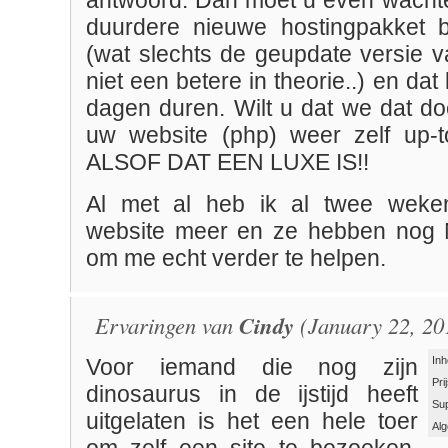
antwoord: Dan moet u even wachte
duurdere nieuwe hostingpakket b
(wat slechts de geupdate versie v
niet een betere in theorie..) en da
dagen duren. Wilt u dat we dat do
uw website (php) weer zelf up-t
ALSOF DAT EEN LUXE IS!!
Al met al heb ik al twee weke
website meer en ze hebben nog
om me echt verder te helpen.
Ervaringen van
Cindy
(January 22, 20
Inh
Voor iemand die nog zijn
Pri
dinosaurus in de ijstijd heeft
Su
uitgelaten is het een hele toer
Al