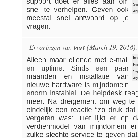
support doet er alles aan om
Su
snel te verhelpen. Geven ook
Al
meestal snel antwoord op je
vragen.
Ervaringen van
bart
(March 19, 2018):
Inh
Alleen maar ellende met e-mail
Pri
en uptime. Sinds een paar
Su
maanden en installatie van
Al
nieuwe hardware is mijndomein
enorm instabiel. De helpdesk reag
meer. Na dreigement om weg te 
eindelijk een reactie “zo druk dat 
vergeten was’. Het lijkt er op 
verdienmodel van mijndomein er 
zulke slechte service te geven da