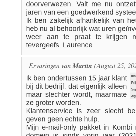
doorverwezen. Valt me nu ontzet
jaren van een goedwerkend syste
Ik ben zakelijk afhankelijk van h
heb nu al behoorlijk wat uren geïn
weer aan te praat te krijgen
tevergeefs. Laurence
Ervaringen van
Martin
(August 25, 20
Inh
Ik ben ondertussen 15 jaar klant
Pri
bij dit bedrijf, dat eigenlijk alleen
Su
maar slechter wordt, maarmate
Al
ze groter worden.
Klantenservice is zeer slecht b
geven geen echte hulp.
Mijn e-mail-only pakket in Kombi
domein is sinds vorig jaar (202