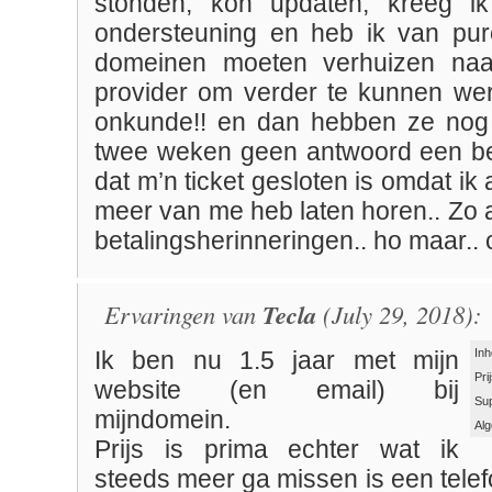
stonden, kon updaten, kreeg i
ondersteuning en heb ik van pur
domeinen moeten verhuizen na
provider om verder te kunnen wer
onkunde!! en dan hebben ze nog 
twee weken geen antwoord een ber
dat m’n ticket gesloten is omdat ik
meer van me heb laten horen.. Zo 
betalingsherinneringen.. ho maar.. 
Ervaringen van
Tecla
(July 29, 2018):
Inh
Ik ben nu 1.5 jaar met mijn
Pri
website (en email) bij
Su
mijndomein.
Al
Prijs is prima echter wat ik
steeds meer ga missen is een telef