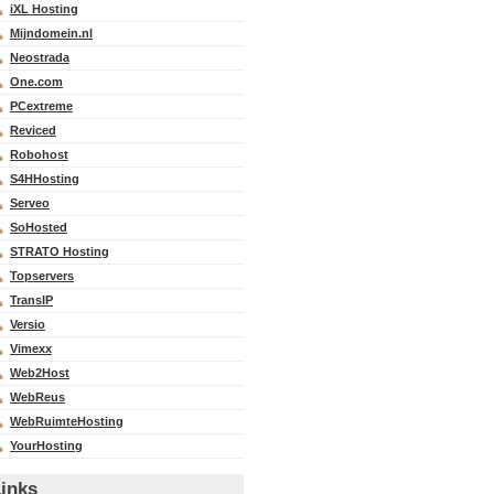
iXL Hosting
Mijndomein.nl
Neostrada
One.com
PCextreme
Reviced
Robohost
S4HHosting
Serveo
SoHosted
STRATO Hosting
Topservers
TransIP
Versio
Vimexx
Web2Host
WebReus
WebRuimteHosting
YourHosting
inks