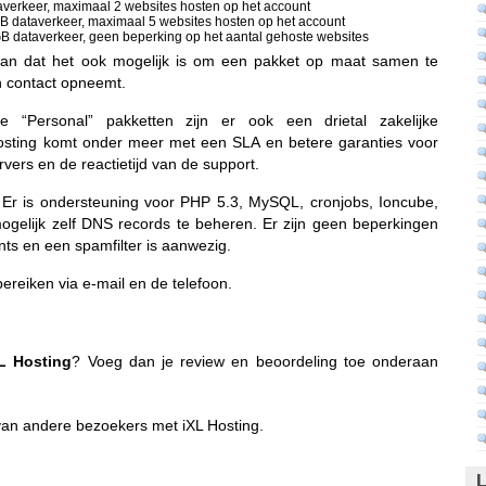
verkeer, maximaal 2 websites hosten op het account
 dataverkeer, maximaal 5 websites hosten op het account
 dataverkeer, geen beperking op het aantal gehoste websites
 aan dat het ook mogelijk is om een pakket op maat samen te
en contact opneemt.
“Personal” pakketten zijn er ook een drietal zakelijke
hosting komt onder meer met een SLA en betere garanties voor
rvers en de reactietijd van de support.
. Er is ondersteuning voor PHP 5.3, MySQL, cronjobs, Ioncube,
gelijk zelf DNS records te beheren. Er zijn geen beperkingen
nts en een spamfilter is aanwezig.
bereiken via e-mail en de telefoon.
XL Hosting
? Voeg dan je review en beoordeling toe onderaan
van andere bezoekers met iXL Hosting.
L