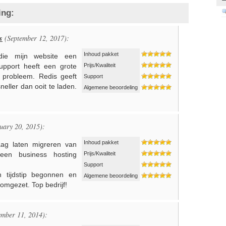
ing:
s
(September 12, 2017):
Inhoud pakket
 die mijn website een
upport heeft een grote
Prijs/Kwaliteit
 probleem. Redis geeft
Support
eller dan ooit te laden.
Algemene beoordeling
uary 20, 2015):
Inhoud pakket
aag laten migreren van
 een business hosting
Prijs/Kwaliteit
Support
n tijdstip begonnen en
Algemene beoordeling
omgezet. Top bedrijf!
mber 11, 2014):