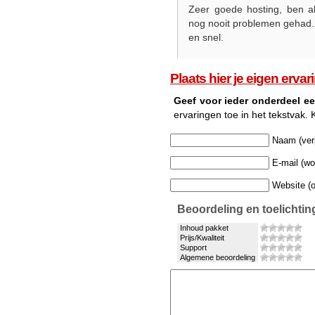
Zeer goede hosting, ben al
nog nooit problemen gehad.
en snel.
Plaats hier je eigen erv
Geef voor ieder onderdeel ee
ervaringen toe in het tekstvak. K
Naam (verp
E-mail (wor
Website (o
Beoordeling en toelichtin
Inhoud pakket
Prijs/Kwaliteit
Support
Algemene beoordeling