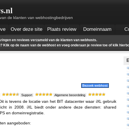
s.nl
 van de klanten van webhostingbedrijven
ove
Over deze site
Plaats review
Domeinnaam
C
ingen en reviews verzameld van de klanten van webhosts.
 Klik op de naam van de webhost en voeg onderaan je review toe of klik hierb
E
Bezoek webhost
Support
Algemene beoordeling
Dit is tevens de locatie van het BIT datacenter waar iXL gebruik
richt in 2008. iXL biedt onder andere deze diensten: shared
PS en domeinregistratie.
tten aangeboden: