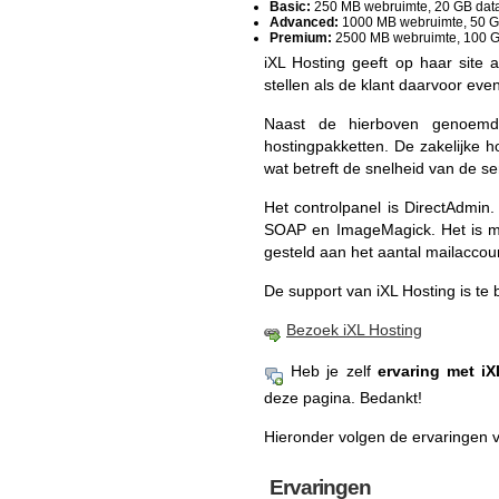
Basic:
250 MB webruimte, 20 GB data
Advanced:
1000 MB webruimte, 50 GB
Premium:
2500 MB webruimte, 100 GB
iXL Hosting geeft op haar site
stellen als de klant daarvoor ev
Naast de hierboven genoemde 
hostingpakketten. De zakelijke 
wat betreft de snelheid van de se
Het controlpanel is DirectAdmin
SOAP en ImageMagick. Het is mo
gesteld aan het aantal mailaccou
De support van iXL Hosting is te 
Bezoek iXL Hosting
Heb je zelf
ervaring met i
deze pagina. Bedankt!
Hieronder volgen de ervaringen 
Ervaringen