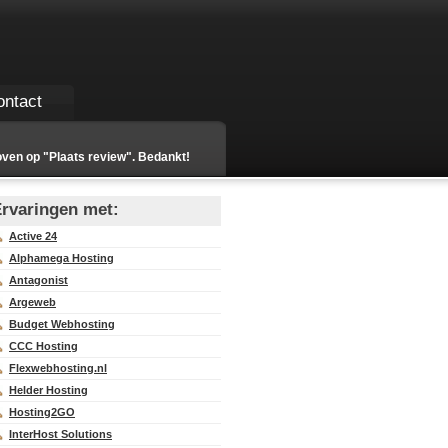
ontact
oven op "Plaats review". Bedankt!
rvaringen met:
Active 24
Alphamega Hosting
Antagonist
Argeweb
Budget Webhosting
CCC Hosting
Flexwebhosting.nl
Helder Hosting
Hosting2GO
InterHost Solutions